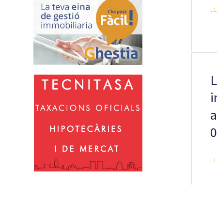
L
L
i
a
0
L