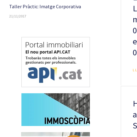
L
Taller Pràctic: Imatge Corporativa
21/11/2017
m
0
e
0
L
H
a
S