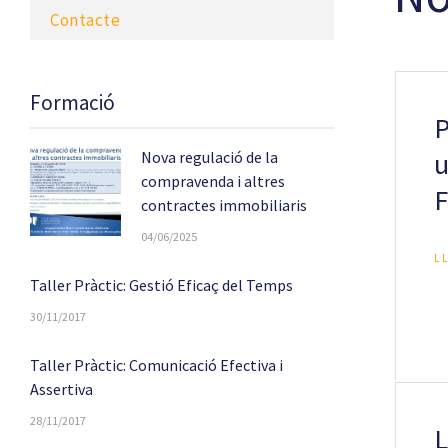
Contacte
Formació
P
u
Nova regulació de la
compravenda i altres
F
contractes immobiliaris
04/06/2025
L
Taller Pràctic: Gestió Eficaç del Temps
30/11/2017
Taller Pràctic: Comunicació Efectiva i
Assertiva
28/11/2017
L