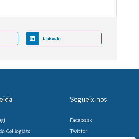
LinkedIn
leida
Segueix-nos
egi
Facebook
 de Col·legiats
Twitter