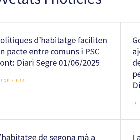
olítiques d’habitatge faciliten
G
n pacte entre comuns i PSC
aj
ont: Diari Segre 01/06/2025
de
p
LEGEIX MÉS
D
LL
’habitatge de segona mà a
L