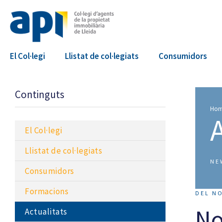
El Col·legi
Llistat de col·legiats
Consumidors
Continguts
Ho
El Col·legi
Llistat de col·legiats
NE
Consumidors
Formacions
DEL NO
No
Actualitats