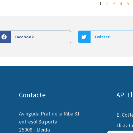
1
2
3
4
5
Facebook
Twitter
Contacte
API L
Avinguda Prat de la Riba 31
El Col·l
entresòl 3a porta
Llistat
25008 - Lleida