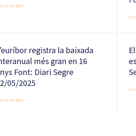
LEGEIX MÉS
LL
’euríbor registra la baixada
El
nteranual més gran en 16
es
nys Font: Diari Segre
S
2/05/2025
LL
LEGEIX MÉS