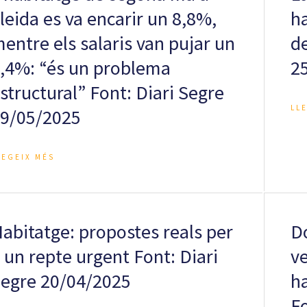
leida es va encarir un 8,8%,
h
entre els salaris van pujar un
de
,4%: “és un problema
2
structural” Font: Diari Segre
LL
9/05/2025
LEGEIX MÉS
abitatge: propostes reals per
Do
 un repte urgent Font: Diari
ve
egre 20/04/2025
h
F