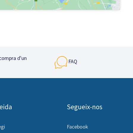
 compra d'un
FAQ
leida
Segueix-nos
egi
Facebook