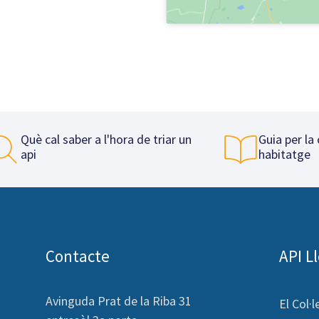
Què cal saber a l'hora de triar un
Guia per la
api
habitatge
Contacte
API L
Avinguda Prat de la Riba 31
El Col·l