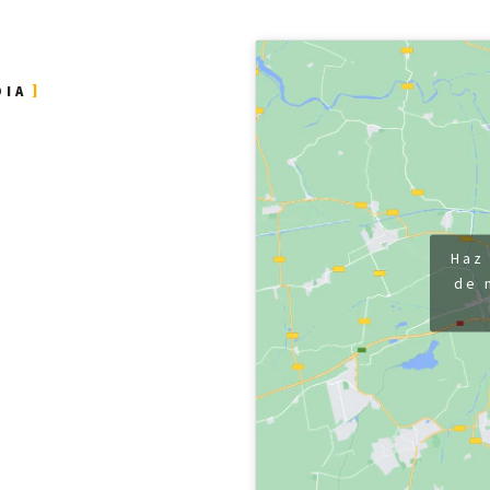
DIA
Haz 
de 