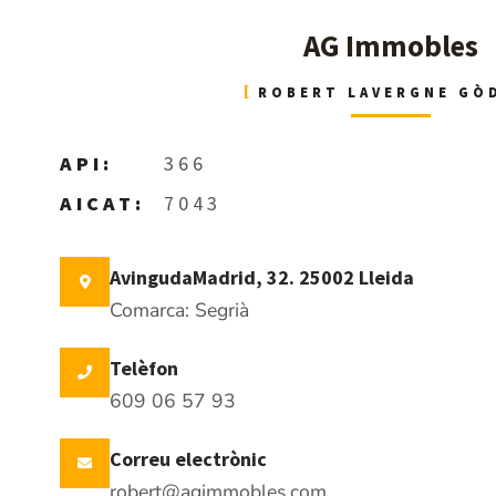
AG Immobles
ROBERT LAVERGNE GÒ
API:
366
AICAT:
7043
AvingudaMadrid, 32. 25002 Lleida
Comarca: Segrià
Telèfon
609 06 57 93
Correu electrònic
robert@agimmobles.com