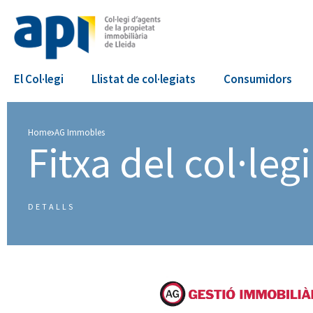
El Col·legi
Llistat de col·legiats
Consumidors
Home
AG Immobles
Fitxa del col·legia
DETALLS