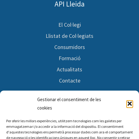
API Lleida
El Col·legi
Llistat de Col·legiats
Consumidors
Formació
Actualitats
Contacte
Gestionar el consentiment de les
Segueix-nos
cookies
Per oferir les millors experiències, utilitzem tecnologies com les galetes per
Facebook
emmagatzemar i/o accedir a la informació del dispositiu. El consentiment
d'aquestes tecnologies ens permetrà processar dades com ara el comportament
Twitter
de navegació o les identificacions úniques en aquest lloc. No consentir o retirar