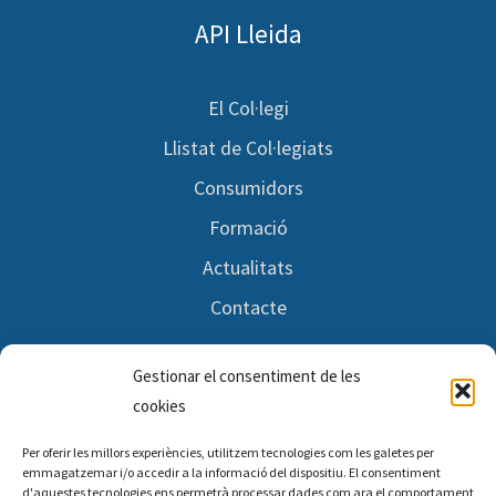
API Lleida
El Col·legi
Llistat de Col·legiats
Consumidors
Formació
Actualitats
Contacte
Gestionar el consentiment de les
Segueix-nos
cookies
Per oferir les millors experiències, utilitzem tecnologies com les galetes per
Facebook
emmagatzemar i/o accedir a la informació del dispositiu. El consentiment
d'aquestes tecnologies ens permetrà processar dades com ara el comportament