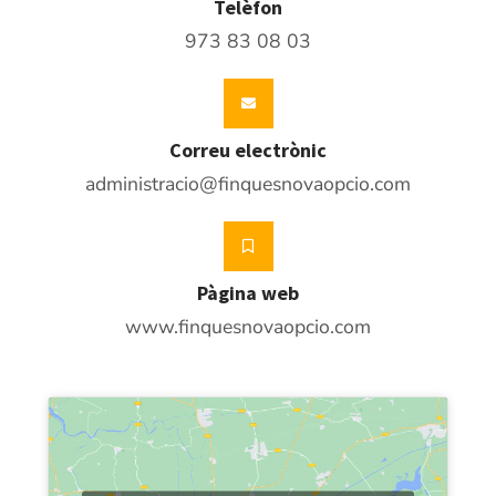
Telèfon
973 83 08 03
Correu electrònic
administracio@finquesnovaopcio.com
Pàgina web
www.finquesnovaopcio.com