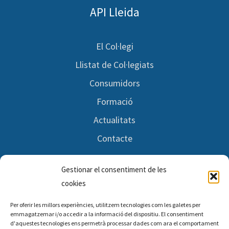
API Lleida
El Col·legi
Llistat de Col·legiats
Consumidors
Formació
Actualitats
Contacte
Gestionar el consentiment de les
Segueix-nos
cookies
Per oferir les millors experiències, utilitzem tecnologies com les galetes per
Facebook
emmagatzemar i/o accedir a la informació del dispositiu. El consentiment
d'aquestes tecnologies ens permetrà processar dades com ara el comportament