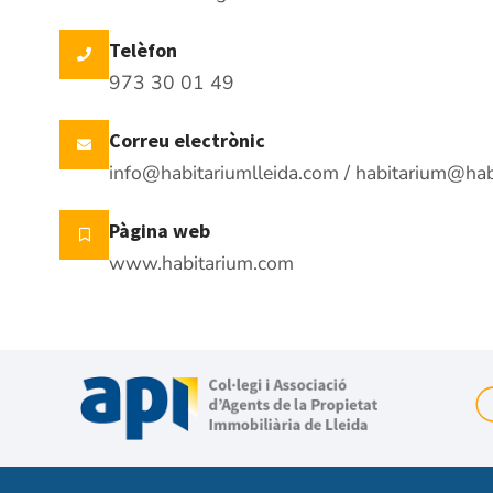
Telèfon
973 30 01 49
Correu electrònic
info@habitariumlleida.com / habitarium@hab
Pàgina web
www.habitarium.com