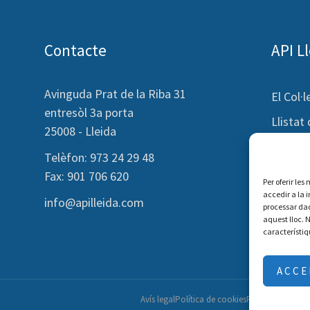
Contacte
API L
Avinguda Prat de la Riba 31
El Col·l
entresòl 3a porta
Llistat
25008 - Lleida
Consum
Telèfon: 973 24 29 48
Formac
Fax: 901 706 620
Per oferir le
Actuali
accedir a la 
info@apilleida.com
processar da
Contac
aquest lloc. 
característiq
ACCE
Avís legal
Política de cookies
Política de privac