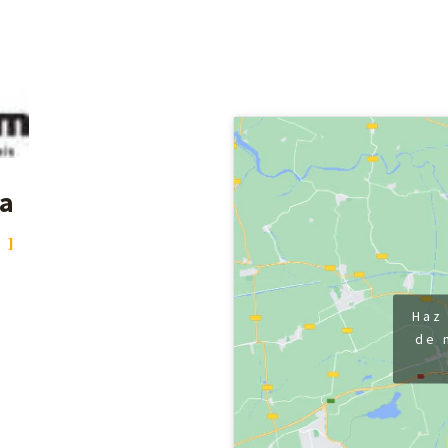
da
S
Haz 
de 