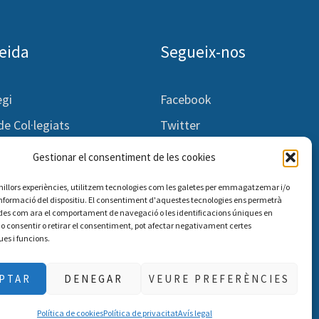
leida
Segueix-nos
egi
Facebook
 de Col·legiats
Twitter
idors
Instagram
Gestionar el consentiment de les cookies
ió
s millors experiències, utilitzem tecnologies com les galetes per emmagatzemar i/o
tats
informació del dispositiu. El consentiment d'aquestes tecnologies ens permetrà
des com ara el comportament de navegació o les identificacions úniques en
te
No consentir o retirar el consentiment, pot afectar negativament certes
ues i funcions.
PTAR
DENEGAR
VEURE PREFERÈNCIES
itat
Política de cookies
Política de privacitat
Avís legal