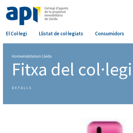
El Col·legi
Llistat de col·legiats
Consumidors
Home
Habitarium Lleida
Fitxa del col·legia
DETALLS