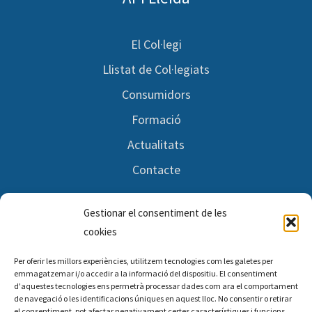
El Col·legi
Llistat de Col·legiats
Consumidors
Formació
Actualitats
Contacte
Gestionar el consentiment de les
Segueix-nos
cookies
Per oferir les millors experiències, utilitzem tecnologies com les galetes per
Facebook
emmagatzemar i/o accedir a la informació del dispositiu. El consentiment
d'aquestes tecnologies ens permetrà processar dades com ara el comportament
Twitter
de navegació o les identificacions úniques en aquest lloc. No consentir o retirar
el consentiment, pot afectar negativament certes característiques i funcions.