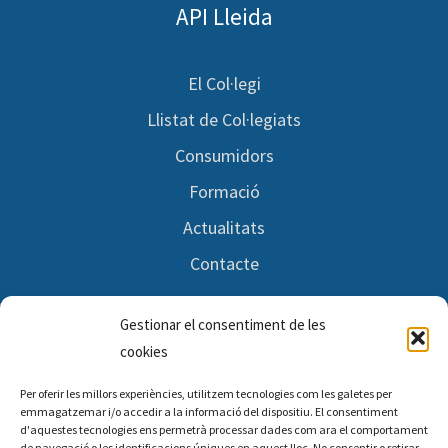
API Lleida
El Col·legi
Llistat de Col·legiats
Consumidors
Formació
Actualitats
Contacte
Gestionar el consentiment de les
Segueix-nos
cookies
Per oferir les millors experiències, utilitzem tecnologies com les galetes per
Facebook
emmagatzemar i/o accedir a la informació del dispositiu. El consentiment
d'aquestes tecnologies ens permetrà processar dades com ara el comportament
de navegació o les identificacions úniques en aquest lloc. No consentir o retirar