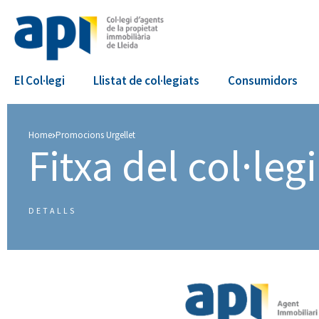
El Col·legi
Llistat de col·legiats
Consumidors
Home
Promocions Urgellet
Fitxa del col·legia
DETALLS