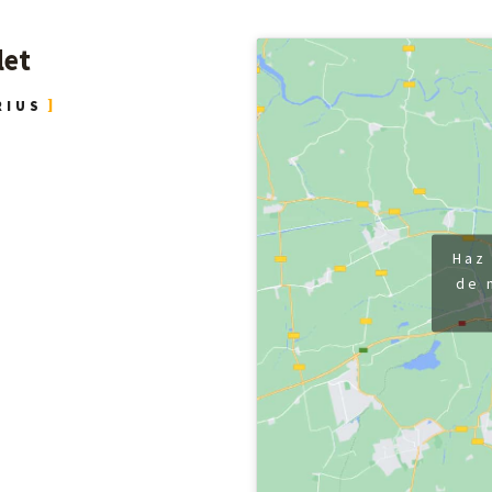
let
RIUS
Haz 
de 