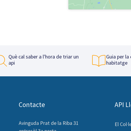
Què cal saber a l'hora de triar un
Guia per la
api
habitatge
Contacte
API L
Avinguda Prat de la Riba 31
El Col·l
entresòl 3a porta