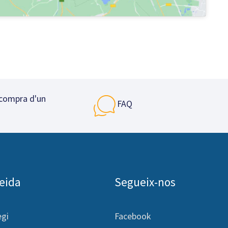
 compra d'un
FAQ
leida
Segueix-nos
egi
Facebook