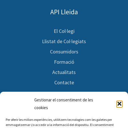
API Lleida
El Col·legi
Llistat de Col·legiats
Consumidors
Formació
Actualitats
Contacte
Gestionar el consentiment de les
Segueix-nos
cookies
Per oferir les millors experiències, utilitzem tecnologies com les galetes per
Facebook
emmagatzemar i/o accedir a la informació del dispositiu. El consentiment