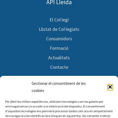
API Lleida
El Col·legi
Llistat de Col·legiats
Consumidors
Formació
Actualitats
Contacte
Gestionar el consentiment de les
Segueix-nos
cookies
Per oferir les millors experiències, utilitzem tecnologies com les galetes per
Facebook
emmagatzemar i/o accedir a la informació del dispositiu. El consentiment
d'aquestes tecnologies ens permetrà processar dades com ara el comportament
Twitter
de navegació o les identificacions úniques en aquest lloc. No consentir o retirar