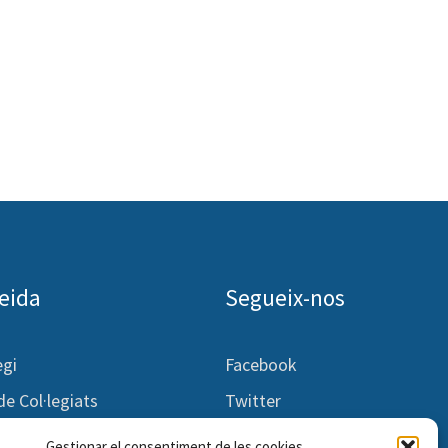
leida
Segueix-nos
egi
Facebook
 de Col·legiats
Twitter
idors
Instagram
Gestionar el consentiment de les cookies