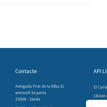
Contacte
API L
Avinguda Prat de la Riba 31
El Col·l
entresòl 3a porta
Llistat
25008 - Lleida
Consum