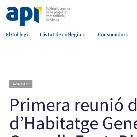
El Col·legi
Llistat de col·legiats
Consumidors
Actualitat
Primera reunió d
d’Habitatge Gene