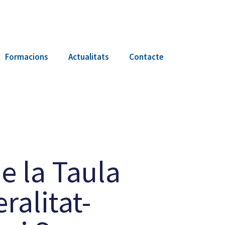
Formacions
Actualitats
Contacte
e la Taula
ralitat-